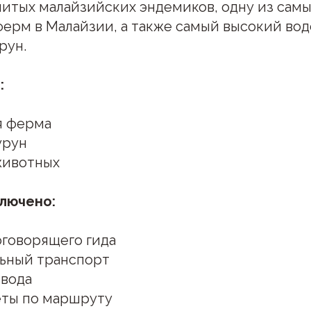
итых малайзийских эндемиков, одну из сам
ерм в Малайзии, а также самый высокий вод
рун.
:
я ферма
урун
животных
ключено:
оговорящего гида
ьный транспорт
 вода
еты по маршруту